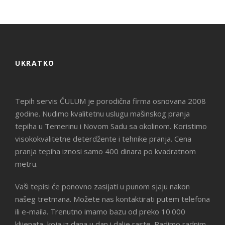
UKRATKO
Tepih servis ĆULUM je porodična firma osnovana 2008
godine. Nudimo kvalitetnu uslugu mašinskog pranja
tepiha u Temerinu i Novom Sadu sa okolinom. Koristimo
visokokvalitetne deterdžente i tehnike pranja. Cena
pranja tepiha iznosi samo 400 dinara po kvadratnom
metru.
Vaši tepisi će ponovno zasijati u punom sjaju nakon
našeg tretmana. Možete nas kontaktirati putem telefona
ili e-maila. Trenutno imamo bazu od preko 10.000
klijenata, koja iz dana u dan i dalje raste. Radimo radnim