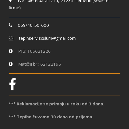
Ive Lole Ribara 1/15, 21235 Temerin (Sedište
firme)
069/40-50-600
tepihservisculum@gmail.com
PIB: 105621226
Matični br.: 62122196
*** Reklamacije se primaju u roku od 3 dana.
*** Tepihe čuvamo 30 dana od prijema.