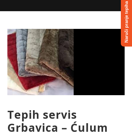
Naruči pranje tepiha
Tepih servis
Grbavica – Ćulum