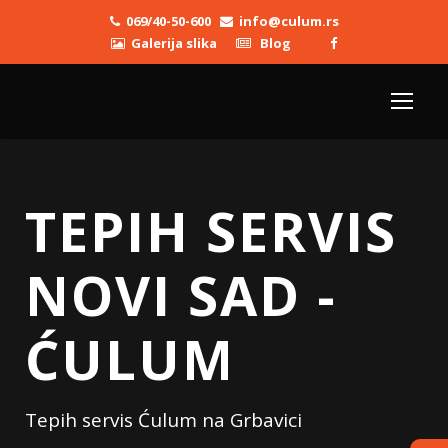
069/40-50-600
info@culum.rs
Galerija slika
Blog
TEPIH SERVIS
NOVI SAD -
ĆULUM
Tepih servis Ćulum na Grbavici