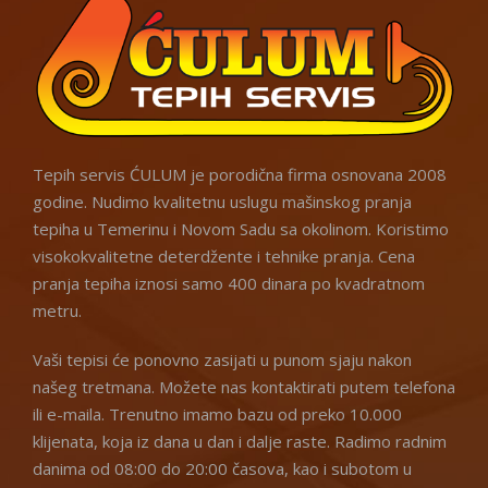
Tepih servis ĆULUM je porodična firma osnovana 2008
godine. Nudimo kvalitetnu uslugu mašinskog pranja
tepiha u Temerinu i Novom Sadu sa okolinom. Koristimo
visokokvalitetne deterdžente i tehnike pranja. Cena
pranja tepiha iznosi samo 400 dinara po kvadratnom
metru.
Vaši tepisi će ponovno zasijati u punom sjaju nakon
našeg tretmana. Možete nas kontaktirati putem telefona
ili e-maila. Trenutno imamo bazu od preko 10.000
klijenata, koja iz dana u dan i dalje raste. Radimo radnim
danima od 08:00 do 20:00 časova, kao i subotom u