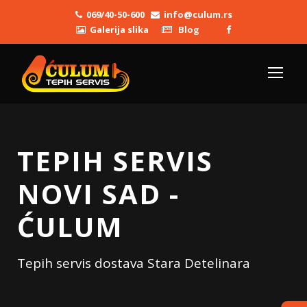
069/40-50-600
info@culum.rs
Galerija slika
Blog
TEPIH SERVIS
NOVI SAD -
ĆULUM
Tepih servis dostava Stara Detelinara