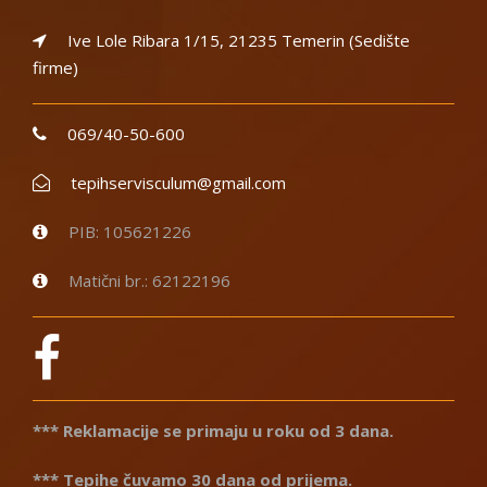
Ive Lole Ribara 1/15, 21235 Temerin (Sedište
firme)
069/40-50-600
tepihservisculum@gmail.com
PIB: 105621226
Matični br.: 62122196
*** Reklamacije se primaju u roku od 3 dana.
*** Tepihe čuvamo 30 dana od prijema.