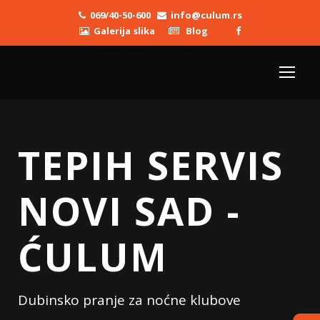
069/40-50-600
info@culum.rs
Galerija slika
Blog
TEPIH SERVIS
NOVI SAD -
ĆULUM
Dubinsko pranje za noćne klubove