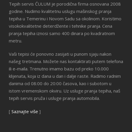
Tepih servis ĆULUM je porodična firma osnovana 2008
godine. Nudimo kvalitetnu uslugu mašinskog pranja
tepiha u Temerinu i Novom Sadu sa okolinom. Koristimo
visokokvalitetne deterdžente i tehnike pranja. Cena
pranja tepiha iznosi samo 400 dinara po kvadratnom
metru.
Vaši tepisi će ponovno zasijati u punom sjaju nakon
našeg tretmana. Možete nas kontaktirati putem telefona
ili e-maila. Trenutno imamo bazu od preko 10.000
klijenata, koja iz dana u dan i dalje raste. Radimo radnim
danima od 08:00 do 20:00 časova, kao i subotom u
istom vremenskom okviru. Uz usluge pranja tepiha, naš
tepih servis pruža i usluge pranja automobila.
[
Saznajte više
]