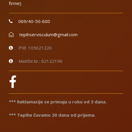
firme)
069/40-50-600
tepihservisculum@gmail.com
PIB: 105621226
Matični br.: 62122196
*** Reklamacije se primaju u roku od 3 dana.
*** Tepihe čuvamo 30 dana od prijema.