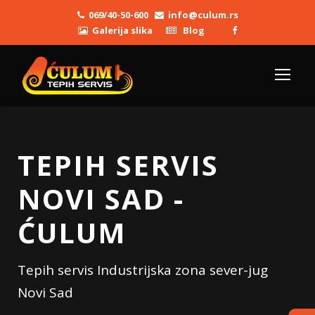
069/40-50-600
info@culum.rs
Galerija slika
Blog
TEPIH SERVIS
NOVI SAD -
ĆULUM
Tepih servis Industrijska zona sever-jug
Novi Sad