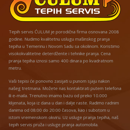
Tepih servis ĆULUM je porodična firma osnovana 2008
godine. Nudimo kvalitetnu uslugu mašinskog pranja
tepiha u Temerinu i Novom Sadu sa okolinom. Koristimo
visokokvalitetne deterdžente i tehnike pranja. Cena
pranja tepiha iznosi samo 400 dinara po kvadratnom
metru.
Vaši tepisi će ponovno zasijati u punom sjaju nakon
našeg tretmana. Možete nas kontaktirati putem telefona
ili e-maila. Trenutno imamo bazu od preko 10.000
klijenata, koja iz dana u dan i dalje raste. Radimo radnim
danima od 08:00 do 20:00 časova, kao i subotom u
istom vremenskom okviru. Uz usluge pranja tepiha, naš
tepih servis pruža i usluge pranja automobila.